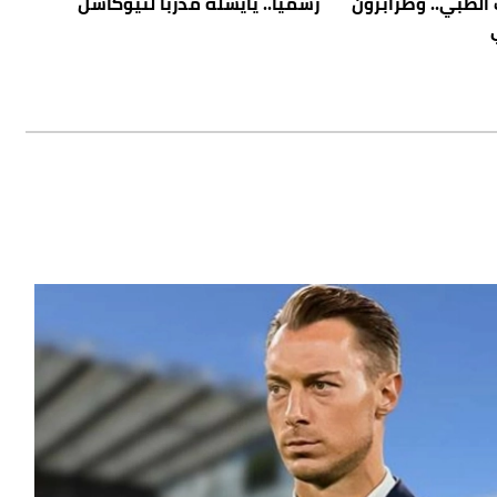
 الطبي.. وطرابزون
رسمياً.. يايسله مدرباً لنيوكاسل