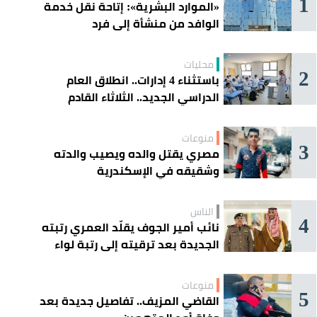
1
«الموارد البشرية»: إتاحة نقل خدمة
الوافد من منشأة إلى فرد
محليات
2
باستثناء 4 إدارات.. انطلاق العام
الدراسي الجديد.. الثلاثاء القادم
منوعات
3
مصري يقتل والده ويصيب والدته
وشقيقه في الإسكندرية
الناس
4
نائب أمير الجوف يقلّد العمري رتبته
الجديدة بعد ترقيته إلى رتبة لواء
منوعات
5
القاضي المزيف.. تفاصيل جديدة بعد