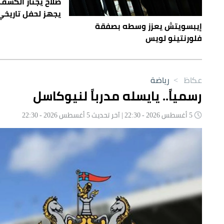
صلاح يجتاز الكشف
يجهز لحفل تاريخي
إيبسويتش يعزز وسطه بصفقة
فلورنتينو لويس
عكاظ
>
رياضة
رسمياً.. يايسله مدرباً لنيوكاسل
5 أغسطس 2026 - 22:30 | آخر تحديث 5 أغسطس 2026 - 22:30