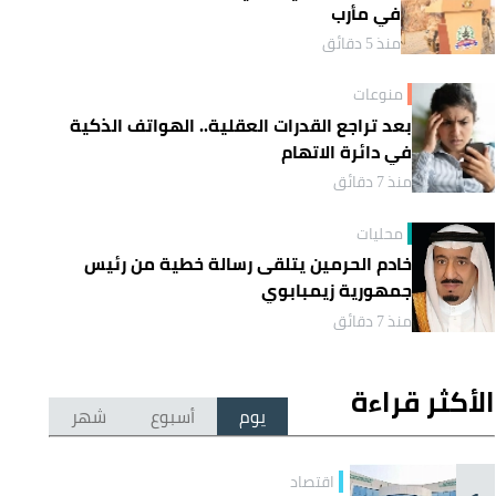
في مأرب
منذ 5 دقائق
منوعات
بعد تراجع القدرات العقلية.. الهواتف الذكية
في دائرة الاتهام
منذ 7 دقائق
محليات
خادم الحرمين يتلقى رسالة خطية من رئيس
جمهورية زيمبابوي
منذ 7 دقائق
الأكثر قراءة
يوم
أسبوع
شهر
اقتصاد