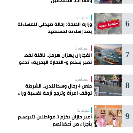
وفاة أحد المتهمين
محليات
6
وزارة الصحة: إحالة صيدلي للمساءلة
بعد إساءته لمستفيد
السياسة
7
انفجاران يهزان هرمز.. ناقلة نفط
تعبر بسلام و«التجارة البحرية» تدعو
السفن إلى الحذر
السياسة
8
طعن 4 رجال وسط لندن.. الشرطة
توقف امرأة وترجح أزمة نفسية وراء
الهجوم
محليات
9
أمير جازان يكرّم 3 مواطنين لتبرعهم
بأجزاء من أعضائهم