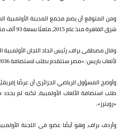
ومن المتوقع أن يضم مجمع المدينة الأولمبية الدول
شرق القاهرة منذ عام 2015، ملعبًا بسعة 93 ألف متفرج، و21 منشأة رياضية أخرى.
وقال مصطفى براف، رئيس اتحاد اللجان الأولمبية ا
لألعاب باريس: «مصر ستتقدم بطلب لاستضافة 2036 و2040».
وأوضح المسؤول الرياضي الجزائري أن عرضًا إفريقيً
طلب استضافة الألعاب الأولمبية، لكنه لم يحدد م
«رويترز».
وأردف براف، وهو أيضًا عضو في اللجنة الأولمبية