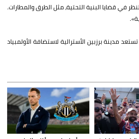
م 2040. هناك حاجة إلى النظر في قضايا البنية التحتية، مثل الطرق والمطارات.
ة».
نة لوس أنجليس ألعاب 2028، بينما تستعد مدينة برزبين الأسترالية لاستضافة الأولمبياد