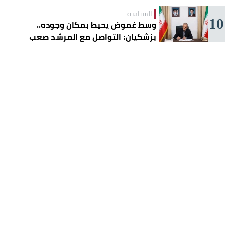
السياسة
10
وسط غموض يحيط بمكان وجوده..
بزشكيان: التواصل مع المرشد صعب
للغاية