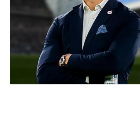
بعاء)، تعاقده مع مدرب الأهلي السابق ماتياس يايسله