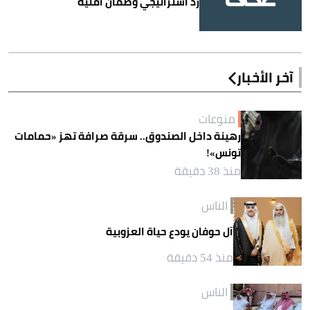
ردّ استراتيجي وضمان أمنية
آخر الأخبار
منوعات
رهينة داخل الصندوق.. سرقة صرافة تهز «حمامات
تونس»!
منذ 38 دقيقة
الناس
آل حوفان يودع حياة العزوبية
منذ 54 دقيقة
الناس