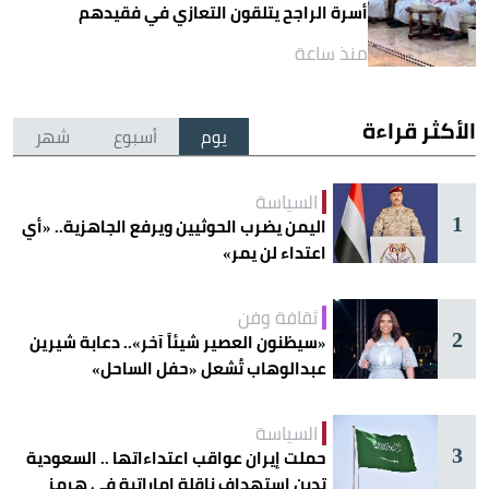
أسرة الراجح يتلقون التعازي في فقيدهم
منذ ساعة
الأكثر قراءة
يوم
أسبوع
شهر
السياسة
1
اليمن يضرب الحوثيين ويرفع الجاهزية.. «أي
اعتداء لن يمر»
ثقافة وفن
2
«سيظنون العصير شيئاً آخر».. دعابة شيرين
عبدالوهاب تُشعل «حفل الساحل»
السياسة
3
حملت إيران عواقب اعتداءاتها .. السعودية
تدين استهداف ناقلة إماراتية في هرمز