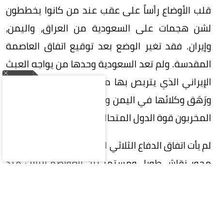
قلب الأوضاع رأساً على عقب عند من كانوا يخططون
لشن هجمات على السعودية من العراق، واليمن،
وإيران. فقد تغير الوضع بعد توقيع اتفاق العاصمة
المقدسة. ولم تعد السعودية وحدها من يواجه العبث
الإيراني الذي يتربص بها من خلال توجيهات طهران،
ورَهَق وكلائها في اليمن والعراق؛ بل سيواجه هؤلاء
المخربون قوة الدول المتحالفة الثلاث.
لم يأت اتفاق الدفاع الثلاثي الأطراف من فراغ. فقد ظل
محور نقاش طويل ومستمر بين العواصم الثلاث منذ
شهور. وبتوقيعه يبدو واضحاً أن الأفق الأمني في
المنطقة قد أعيدت صياغته، ولم يعد كما كان قبل
الاتفاق الدفاعي. وإذا تيسر انضمام قوى إقليمية