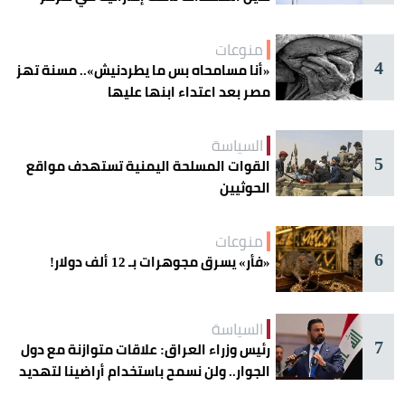
منوعات
4
«أنا مسامحاه بس ما يطردنيش».. مسنة تهز
مصر بعد اعتداء ابنها عليها
السياسة
5
القوات المسلحة اليمنية تستهدف مواقع
الحوثيين
منوعات
6
«فأر» يسرق مجوهرات بـ 12 ألف دولار!
السياسة
7
رئيس وزراء العراق: علاقات متوازنة مع دول
الجوار.. ولن نسمح باستخدام أراضينا لتهديد
أمنها