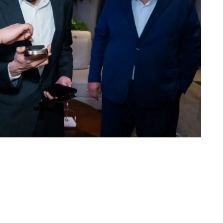
سلطان بن منصور يعبّر عن اعجابه بهاتف Note 60 ultra..
«عكاظ» (الرياض)
تاريخ علامة «إنفينيكس» (Infinix) التجارية، في ترك انطباع استثنائي وقوي في السوق السعودي.