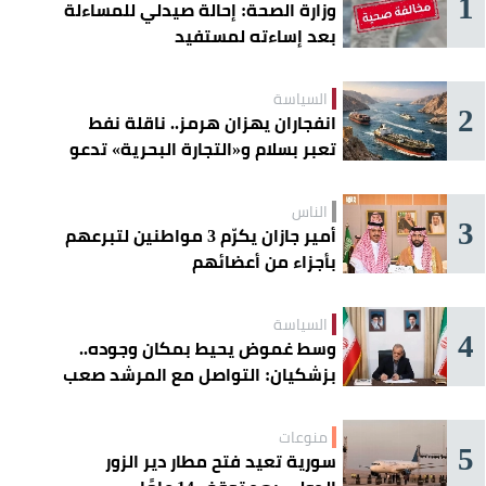
1
وزارة الصحة: إحالة صيدلي للمساءلة
بعد إساءته لمستفيد
السياسة
2
انفجاران يهزان هرمز.. ناقلة نفط
تعبر بسلام و«التجارة البحرية» تدعو
السفن إلى الحذر
الناس
3
أمير جازان يكرّم 3 مواطنين لتبرعهم
بأجزاء من أعضائهم
السياسة
4
وسط غموض يحيط بمكان وجوده..
بزشكيان: التواصل مع المرشد صعب
للغاية
منوعات
5
سورية تعيد فتح مطار دير الزور