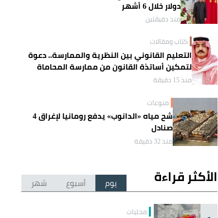
دولار خلال 6 أشهر
منذ دقيقتين
كتاب ومقالات
التعليم القانوني بين النظرية والممارسة.. دعوة
لتمكين أساتذة القانون من ممارسة المحاماة
منذ 15 دقيقة
منوعات
شح مياه «الدانوب» يدفع رومانيا لإغراق 4
صنادل
منذ 32 دقيقة
الأكثر قراءة
يوم
أسبوع
شهر
محليات