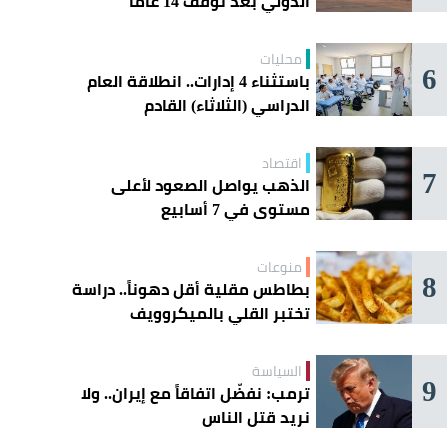
الدولي بعد توقف 14 عامًا
محليات
6
باستثناء 4 إدارات.. انطلاقة العام
الدراسي (الثلاثاء) القادم
اقتصاد
7
الذهب يواصل الصعود لأعلى
مستوى في 7 أسابيع
منوعات
8
بطاطس مقلية أقل دهوناً.. دراسة
تختبر القلي بالميكروويف
السياسة
9
ترمب: نفضّل اتفاقاً مع إيران.. ولا
نريد قتل الناس