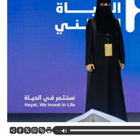
--:--