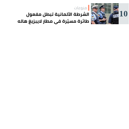
منوعات
10
الشرطة الألمانية تبطل مفعول
طائرة مسيّرة في مطار لايبزيغ هاله