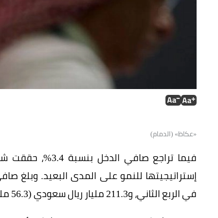
«عكاظ» (الدمام)
فيما تراجع صافي الد
في الربع الثاني، و211.3 مليار ريال سعودي (56.3 مليار دولار) في النصف الأول من العام.