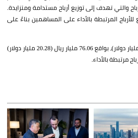
أرباح والتي تهدف إلى توزيع أرباح مستدامة ومتزايدة.
لأرباح المرتبطة بالأداء على المساهمين بناءً على
وبلغ إجمالي الأرباح الموزعة 116.45 مليار ريال (31 مليار دولار)، بواقع 76.06 مليار ريال (20.28 مليار دولار)