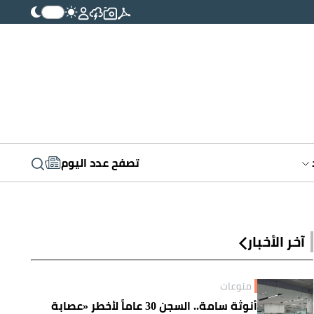
تصفح عدد اليوم
آخر الأخبار
منوعات
أنوثة سامة.. السجن 30 عاماً لأخطر «عصابة