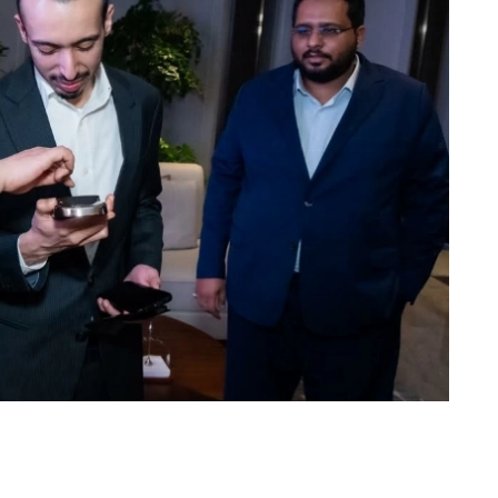
سلطان بن منصور يعبّر عن اعجابه بهاتف Note 60 ultra..
«عكاظ» (الرياض)