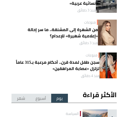
نسائية عربية»
منذ 3 دقائق
منوعات
من الشهرة إلى المشنقة.. ما سر إحالة
«إعلامية شهيرة» للإعدام؟
منذ 3 دقائق
منوعات
سجن طفل لمدة قرن.. أحكام مرعبة بـ315 عاماً
تزلزل «عصابة المراهقين»
منذ 4 دقائق
الأكثر قراءة
يوم
أسبوع
شهر
السياسة