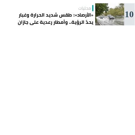
محليات
10
«الأرصاد»: طقس شديد الحرارة وغبار
يحدّ الرؤية.. وأمطار رعدية على جازان
وعسير