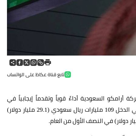
تابع قناة عكاظ على الواتساب
خل بنسبة 3.4%، حققت شركة أرامكو السعودية أداءً قوياً وتقدماً إيجابياً في
إستراتيجيتها للنمو على المدى البعيد. وبلغ صافي الدخل 109 مليارات ريال سعودي (29.1 مليار دولار)