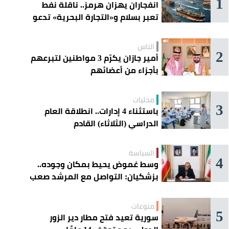
1
انفجاران يهزان هرمز.. ناقلة نفط
تعبر بسلام و«التجارة البحرية» تدعو
السفن إلى الحذر
الناس
2
أمير جازان يكرّم 3 مواطنين لتبرعهم
بأجزاء من أعضائهم
محليات
3
باستثناء 4 إدارات.. انطلاقة العام
الدراسي (الثلاثاء) القادم
السياسة
4
وسط غموض يحيط بمكان وجوده..
بزشكيان: التواصل مع المرشد صعب
للغاية
منوعات
5
سورية تعيد فتح مطار دير الزور