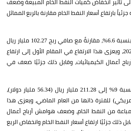
ى تأثير انخفاض كميات النفط الخام المبيعة وضعف
ياً بارتفاع أسعار النفط الخام مقارنة بالربع المماثل
في حين ارتفعت أرباح الشركة على أساس فصلي بنسبة 6.6%، مقارنةً مع صافي ربح 102.27 مليار ريال
(27.27 مليار دولار أمريكي) للربع الأول من عام 2024، ويعزى هذا الارتفاع في المقام الأول إلى ارتفاع
باح أعمال الكيميائيات، وقابل ذلك جزئيًا ضعف في
وانخفض صافي الدخل خلال النصف الأول 2024 بنسبة 9% إلى 211.28 مليار ريال (56.34 مليار دولار)،
ار ريال (61.96 مليار دولار أمريكي) للفترة ذاتها من العام الماضي، ويعزى هذا
لمباعة من النفط الخام، وضعف هوامش أرباح أعمال
ل ذلك جزئيًا ارتفاع أسعار النفط الخام وانخفاض الريع