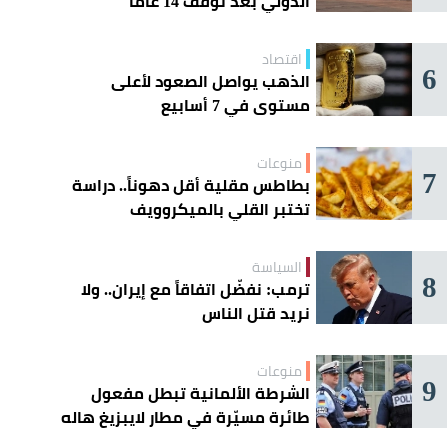
الدولي بعد توقف 14 عامًا
اقتصاد
6
الذهب يواصل الصعود لأعلى
مستوى في 7 أسابيع
منوعات
7
بطاطس مقلية أقل دهوناً.. دراسة
تختبر القلي بالميكروويف
السياسة
8
ترمب: نفضّل اتفاقاً مع إيران.. ولا
نريد قتل الناس
منوعات
9
الشرطة الألمانية تبطل مفعول
طائرة مسيّرة في مطار لايبزيغ هاله