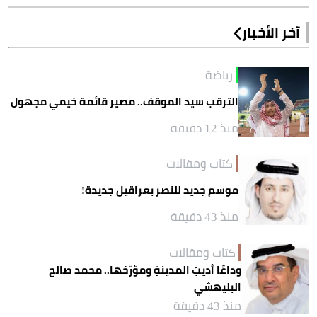
آخر الأخبار
رياضة
الترقب سيد الموقف.. مصير قائمة خيمي مجهول
منذ 12 دقيقة
كتاب ومقالات
موسم جديد للنصر بعراقيل جديدة!
منذ 43 دقيقة
كتاب ومقالات
وداعًا أديبَ المدينةِ ومؤرّخها.. محمد صالح
البليهشي
منذ 43 دقيقة