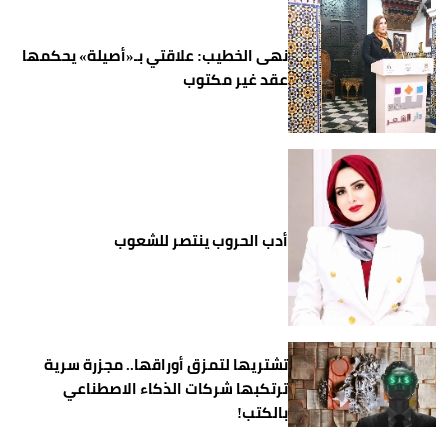
نهى الخطيب: علاقتي بـ«أصيلة» يحكمها
عقد غير مكتوب
أدب الحروب ينتصر للشعوب
تشتريها لتمزق أوراقها.. مجزرة سرية
ترتكبها شركات الذكاء الاصطناعي
بالكتب!