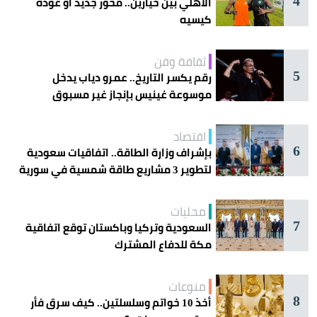
4
الأهلي بين خيارين.. محور جديد أو عودة
كيسيه
ثقافة وفن
5
رقم يكسر التاريخ.. عمرو دياب يدخل
موسوعة غينيس بإنجاز غير مسبوق
اقتصاد
6
بإشراف وزارة الطاقة.. اتفاقيات سعودية
لتطوير 3 مشاريع طاقة شمسية في سورية
محليات
7
السعودية وتركيا وباكستان توقع اتفاقية
مكة للدفاع المشترك
منوعات
8
أخذ 10 خواتم وسلسلتين.. كيف سرق فأر