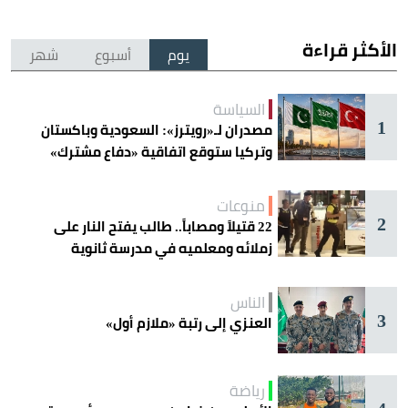
الأكثر قراءة
يوم
أسبوع
شهر
السياسة
1
مصدران لـ«رويترز»: السعودية وباكستان
وتركيا ستوقع اتفاقية «دفاع مشترك»
اليوم في جدة
منوعات
2
22 قتيلاً ومصاباً.. طالب يفتح النار على
زملائه ومعلميه في مدرسة ثانوية
الناس
3
العنزي إلى رتبة «ملازم أول»
رياضة