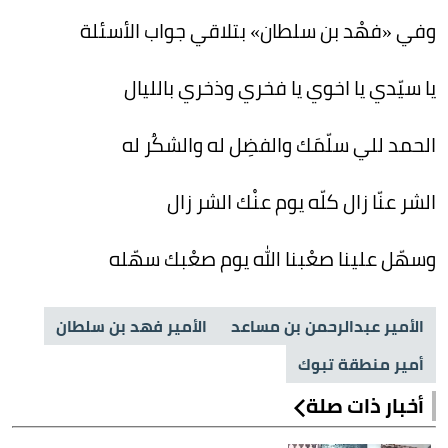
وفي «فهْد بن سلطان» بتلاقي جواب الأسئلة
يا سيّدي يا اخوي يا فخري وذخري بالليال
الحمد للي سلّمَك والفضِل له والشكُر له
الشر عنّا زال كلّه يوم عنْك الشر زال
وسهّل علينا صعْبنا الله يوم صعْبك سهّله
الأمير عبدالرحمن بن مساعد
الأمير فهد بن سلطان
أمير منطقة تبوك
أخبار ذات صلة