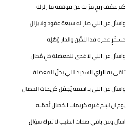
كم عصْف ريحٍ مرّ به عن موقفه ما زلزله
واسأل عن اللي صار له سبعة عقود ولا يزال
مسخّرٍ عمره فدا للدِّين والدار وْهَلِه
واسأل عن اللي لا غدى للمعضلة حَلٍ مُحال
تلقى به الراي السديد اللي يحلّ المعضلة
واسأل عن اللي بـ اسمه يْجمّل كريمات الخصال
يوم ان اسِم غيره كريمات الخصال تْجمّله
اسأل وعن باقي صفات الطيب لا تترك سؤال