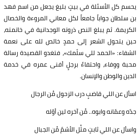
يحسم كل الأسئلة في بيتٍ بليغ يجعل من اسم فهد
بن سلطان جواباً جامعاً لكل معاني المروءة والخصال
الكريمة. ثم يبلغ النص ذروته الوجدانية في خاتمته،
حين يتحول الشعر إلى حمدٍ خالص لله على نعمة
الشفاء: «الحمد للي سلّمك»، فتغدو القصيدة رسالة
محبة ووفاء، واحتفاءً برجلٍ أفنى عمره في خدمة
الدين والوطن والإنسان.
اسأل عن اللي قاضبٍ درب الزحول مْن الرجال
جدّه وعمّانه وابوه.. مْن آخره لين أوّله
واسأل عن اللي ثابتٍ مثْل الأشمّ مْن الجبال