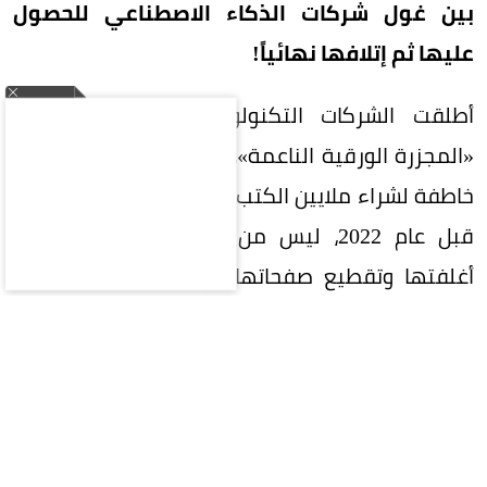
بين غول شركات الذكاء الاصطناعي للحصول
عليها ثم إتلافها نهائياً!
أطلقت الشركات التكنولوجية الكبرى ما يُشبه
«المجزرة الورقية الناعمة»، حيث تعقد صفقات شراء
خاطفة لشراء ملايين الكتب المطبوعة خاصة الصادرة
قبل عام 2022، ليس من أجل القراءة، بل لفصل
أغلفتها وتقطيع صفحاتها ورقمنتها عبر ماسحات
ضوئية فائقة السرعة، قبل رميها في القمامة!
لماذا يفضل الذكاء الاصطناعي الكتب
الممزقة؟