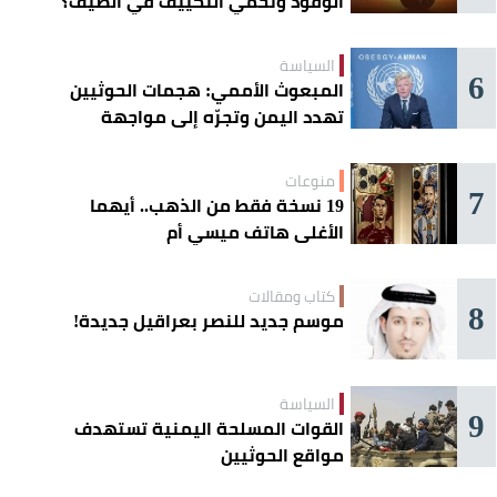
الوقود وتحمي التكييف في الصيف؟
السياسة
6
المبعوث الأممي: هجمات الحوثيين
تهدد اليمن وتجرّه إلى مواجهة
إقليمية
منوعات
7
19 نسخة فقط من الذهب.. أيهما
الأغلى هاتف ميسي أم
«كريستيانو»؟
كتاب ومقالات
8
موسم جديد للنصر بعراقيل جديدة!
السياسة
9
القوات المسلحة اليمنية تستهدف
مواقع الحوثيين