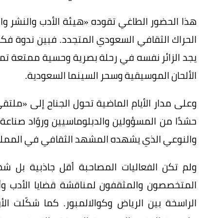
هذا الحضور الطاغي تقوده «هيئة الأدب والنشر وا
الحراك الثقافي السعودي المتجدد. فبين ندوة فكر
يجد الزائر نفسه في رحلة بصرية وحسية ممتعة تمتزج 
الألحان الموسيقية وسحر السينما السعودية.
وعلى مدار الأيام الماضية تحول الجناح إلى «مل
حشدًا من المسؤولين والدبلوماسيين وروّاد صناعة ا
والنوعي الذي يشهده المشهد الثقافي في الممل
ولم تكن الفعاليات المصاحبة أقل جاذبية بل شهد
المتخصصون والمثقفون لمناقشة قضايا الأدب وأط
الراسخة بين الرياض وكوالالمبور. كما شكّلت الأ