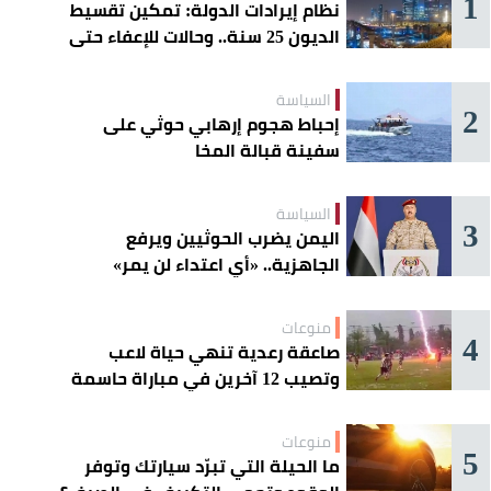
1
نظام إيرادات الدولة: تمكين تقسيط
الديون 25 سنة.. وحالات للإعفاء حتى
مليون ريال
السياسة
2
إحباط هجوم إرهابي حوثي على
سفينة قبالة المخا
السياسة
3
اليمن يضرب الحوثيين ويرفع
الجاهزية.. «أي اعتداء لن يمر»
منوعات
4
صاعقة رعدية تنهي حياة لاعب
وتصيب 12 آخرين في مباراة حاسمة
منوعات
5
ما الحيلة التي تبرّد سيارتك وتوفر