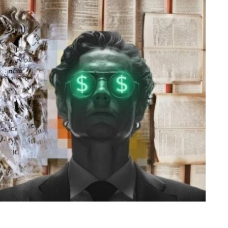
«عكاظ» (جدة) OKAZ_ONLINE@