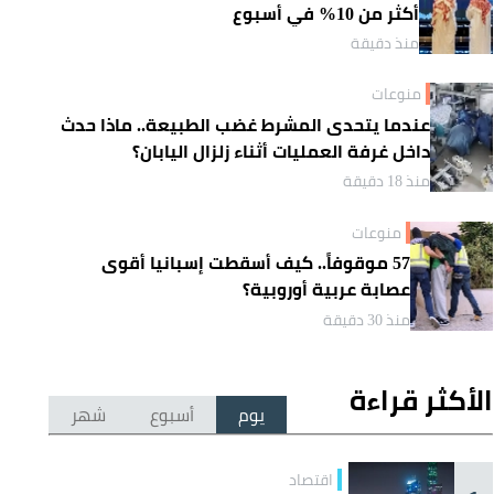
أكثر من 10% في أسبوع
منذ دقيقة
منوعات
عندما يتحدى المشرط غضب الطبيعة.. ماذا حدث
داخل غرفة العمليات أثناء زلزال اليابان؟
منذ 18 دقيقة
منوعات
57 موقوفاً.. كيف أسقطت إسبانيا أقوى
عصابة عربية أوروبية؟
منذ 30 دقيقة
الأكثر قراءة
يوم
أسبوع
شهر
اقتصاد