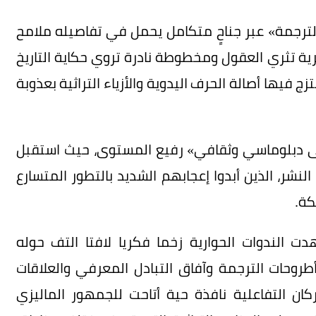
لترجمة» عبر جناحٍ متكامل يحمل في تفاصيله ملامح
ية تثري العقول ومخطوطة نادرة تروي حكاية التاريخ
فيها أصالة الحرف اليدوية والأزياء التراثية بعذوبة
تقى دبلوماسي وثقافي» رفيع المستوى، حيث استقبل
لنشر، الذين أبدوا إعجابهم الشديد بالتطور المتسارع
كة.
ت الندوات الحوارية زخما فكريا لافتا التف حوله
روحات الترجمة وآفاق التبادل المعرفي والعلاقات
ركان التفاعلية نافذة حية أتاحت للجمهور الماليزي