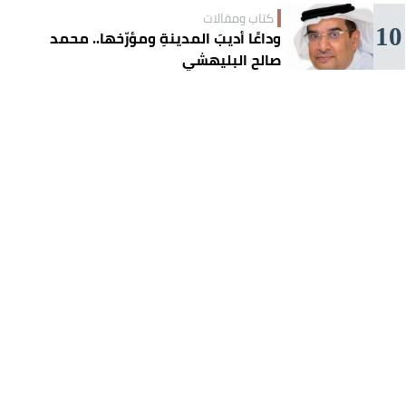
كتاب ومقالات
10
وداعًا أديبَ المدينةِ ومؤرّخها.. محمد
صالح البليهشي