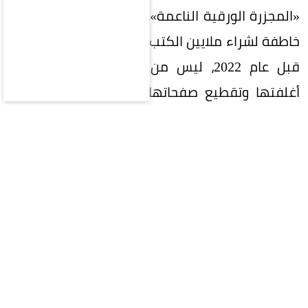
«المجزرة الورقية الناعمة»، حيث تعقد صفقات شراء
خاطفة لشراء ملايين الكتب المطبوعة خاصة الصادرة
قبل عام 2022، ليس من أجل القراءة، بل لفصل
أغلفتها وتقطيع صفحاتها ورقمنتها عبر ماسحات
ضوئية فائقة السرعة، قبل رميها في القمامة!
لماذا يفضل الذكاء الاصطناعي الكتب
الممزقة؟
يكمن السر في جودة النواة الفكرية، فبعدما طفح
الإنترنت بالملايين من النصوص والمحتويات المزيفة
والمولدة آلياً، واجهت الشركات أزمة «تلوث البيانات».
وهنا أدرك المطورون أن الفكر البشري المكتوب بخط