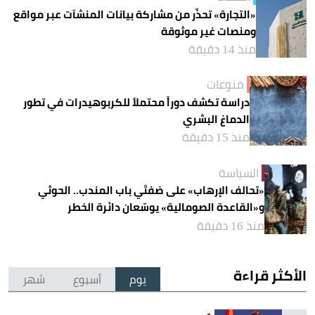
«التجارة» تحذّر من مشاركة بيانات المنشآت عبر مواقع
ومنصات غير موثوقة
منذ 14 دقيقة
منوعات
دراسة تكشف دوراً محتملاً للكربوهيدرات في تطور
الدماغ البشري
منذ 15 دقيقة
السياسة
«تحالف الإرهاب» على ضفتَي باب المندب.. الحوثي
و«القاعدة الصومالية» يوسّعان دائرة الخطر
منذ 16 دقيقة
الأكثر قراءة
يوم
أسبوع
شهر