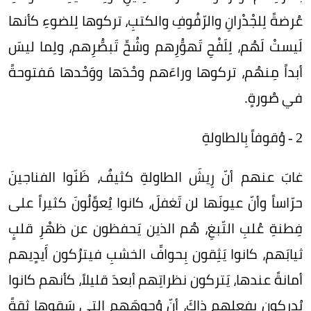
عُرضةً لِلجْدْرانِ والرّفُوفِ والكتبِ، تركوها لِلضوءِ كأنها
لَيستْ لَهُم، لِلَفْحِ تَهوُّرِهم وشُحِّ تَبصُّرِهم، ولِما ليسَ
أبداً مِنهُم، تركوها وراءَهم وحْدَها ووَحْدها مَفتوحةً
في صُورةٍ.
2 - وُقوفاً بِالطاولةِ
غابَ عنهم أنّ رِيشَ الطاولةِ كثيفٌ، ظَنّوا الفناجينَ
حرّاساً وأنّ عيونَها لن تَغفلَ، كانوا يُعوِّلُونَ كثيراً على
فِطنةِ عُلبِ التّبغِ، هُم الذين يَحفظون عن ظهْرِ قلبٍ
ثيابَهم، كانوا يَثِقون بِحوافِّ الخشبِ فيترُكون أَيدٍيهم
أمانةً عندها، يَتركون نظراتِهم أبعدَ قليلاً، كأنهم كانوا
يُدرِكون بِفِعلهم ذاكَ، أنّ وُجوهَهم التي سَقوها ثِقةً