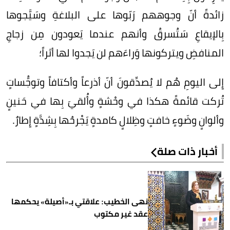
زائدةً أنّ وجوههم رَبّوها على البلاغةِ وسَيَّجوها
بِالإيقاعِ سَتُسرقُ وأنهم عندما يَعودون مِن زجاجِ
المنافضِ ويتركونها وَراءَهم لن يَجدوا لها أثراً؛
إِلى اليومِ هُم لا يُصدِّقونَ أنّ أذرعاً وأكتافاً وتوجُّساتٍ
تُركت قائمةً هكذا في وحْشةٍ وأُلقيَ بِها في حَنينٍ
وألوانٍ وضَوءٍ خافتٍ وظِلالٍ كامدةٍ يَجْرحُها بِشِدَّةٍ إِطارٌ.
أخبار ذات صلة
نهى الخطيب: علاقتي بـ«أصيلة» يحكمها
عقد غير مكتوب