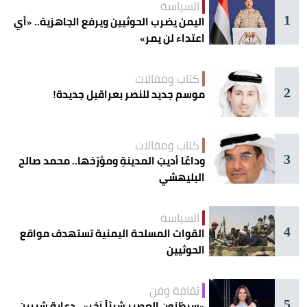
السياسة
1
اليمن يضرب الحوثيين ويرفع الجاهزية.. «أي
اعتداء لن يمر»
كتاب ومقالات
2
موسم جديد للنصر بعراقيل جديدة!
كتاب ومقالات
3
وداعًا أديبَ المدينةِ ومؤرّخها.. محمد صالح
البليهشي
السياسة
4
القوات المسلحة اليمنية تستهدف مواقع
الحوثيين
ثقافة وفن
5
«سيظنون العصير شيئاً آخر».. دعابة شيرين