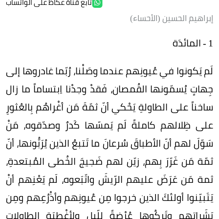
تابع قناة عكاظ على الواتساب
إبراهيم الحسين (الأحساء)
1 - المائدَة
لَم يَكونوا في عُيونِهم عندما وصَلْنا، رُبّما غادروها إلى
جِهاتٍ يُسمّونها القُمصان، فَقدْ وجدْنا اِبتساماً ما زال
ساخناً على الطاولةِ يَحْكي أنّ ثمّةَ مَن أغْراهُم بِالعُثورِ
على ظِلالهم كاملةً لَم يَمسّها كَدرٌ وصدّقوه، مَنْ
سَوّلَ لهم أنّ الأطباقَ سُرعانَ ما تَتبعُ الذين يُرَبُّونها، أنّ
ثمّة مَن غَرّرَ بِهم، زيّن لهم ضَجيجَ الخُطى المُبتعدةِ،
ثمة مَن عَرَضَ عليهم الرّيشَ واتّبَعوه، لَم يَعْنِهم أنْ
يَتَبيّنوا أولئكَ الذين خرجوا مِن عُيونِهم وأذْرُعِهم ومِن
بَشَراتِهم وتَركُوها عُرْضةً لِلّيلِ ولِأغْطيَةِ الطاولاتِ