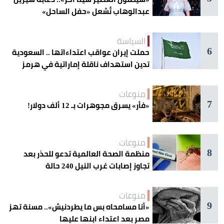
عبدالوهاب تُشعل «حفل الساحل»
السياسة
6
حملت إيران عواقب اعتداءاتها .. السعودية
تدين استهداف ناقلة إماراتية في هرمز
منوعات
7
«فأر» يسرق مجوهرات بـ 12 ألف دولار!
منوعات
8
منظمة الصحة العالمية تدعو للحذر بعد
تجاوز إصابات غرب النيل 240 حالة
منوعات
9
«أنا مسامحاه بس ما يطردنيش».. مسنة تهز
مصر بعد اعتداء ابنها عليها