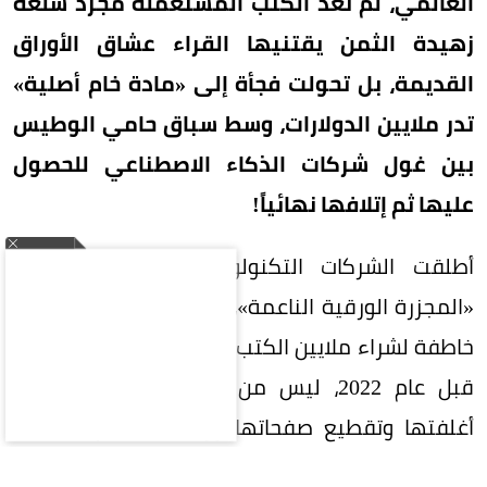
العالمي، لم تعد الكتب المستعملة مجرد سلعة
زهيدة الثمن يقتنيها القراء عشاق الأوراق
القديمة، بل تحولت فجأة إلى «مادة خام أصلية»
تدر ملايين الدولارات، وسط سباق حامي الوطيس
بين غول شركات الذكاء الاصطناعي للحصول
عليها ثم إتلافها نهائياً!
أطلقت الشركات التكنولوجية الكبرى ما يُشبه
«المجزرة الورقية الناعمة»، حيث تعقد صفقات شراء
خاطفة لشراء ملايين الكتب المطبوعة خاصة الصادرة
قبل عام 2022، ليس من أجل القراءة، بل لفصل
أغلفتها وتقطيع صفحاتها ورقمنتها عبر ماسحات
ضوئية فائقة السرعة، قبل رميها في القمامة!