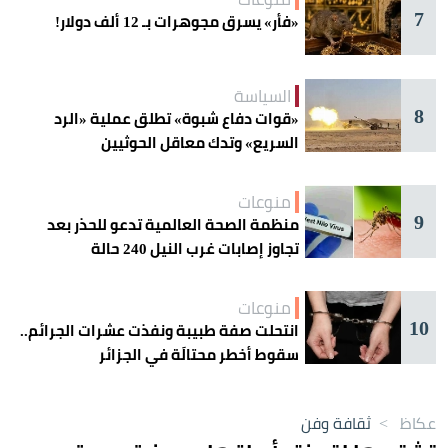
7
«فأر» يسرق مجوهرات بـ 12 ألف دولار!
السياسة
8
«قوات دفاع شبوة» تطلق عملية «الرد
السريع» وتدك معاقل الحوثيين
منوعات
9
منظمة الصحة العالمية تدعو للحذر بعد
تجاوز إصابات غرب النيل 240 حالة
منوعات
10
انتحلت صفة طبيبة ونفذت عشرات الجرائم..
سقوط أخطر محتالَة في الجزائر
عكاظ
>
ثقافة وفن