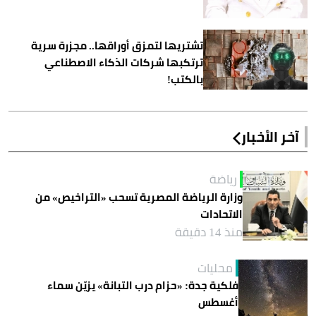
تشتريها لتمزق أوراقها.. مجزرة سرية
ترتكبها شركات الذكاء الاصطناعي
بالكتب!
آخر الأخبار
رياضة
وزارة الرياضة المصرية تسحب «التراخيص» من
الاتحادات
منذ 14 دقيقة
محليات
فلكية جدة: «حزام درب التبانة» يزيّن سماء
أغسطس