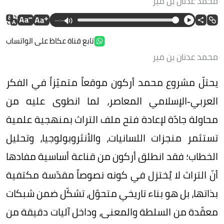
محمد عدنان بن مير
--:--
تابع قناة عكاظ على الواتساب
محمد عدنان بن مير
يحتلّ مشروع محمد أركون موقعاً متميّزاً في الفكر
العربي‑الإسلامي المعاصر، لما انطوى عليه من
محاولة جادّة لإعادة فتح ملف التراث بمنهجية علمية
تستثمر منجزات اللسانيات، والأنثروبولوجيا، وتحليل
الخطاب؛ فقد انطلق أركون من قناعة أساسية مفادها
أنّ التراث لا يُختزل في كونه نصوصاً مقدّسة مكتفية
بذاتها، بل هو بناء تاريخي متحوّل، تشكّل ضمن شبكات
معقّدة من السلطة والمعنى، وداخل آليات دقيقة من