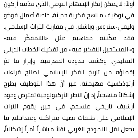
أولاً: لا يمكن إنكار الإسهام النوعي الذي قدّمه أركون
في توظيف مناهج فكرية حديثة، خاصة أعمال فوكو
وليفي‑ستروس وباشلار، في مقاربة التراث الإسلامي.
فقد مكّنته مفاهيم مثل «اللامفكّر فيه»
و«المستحيل التفكير فيه» من تفكيك الخطاب الديني
التقليدي، وكشف حدوده المعرفية، وإبراز ما تمّ
إقصاؤه من تاريخ الفكر الإسلامي لصالح قراءات
أرثوذكسية مهيمنة. غير أنّ هذا التوظيف يطرح
إشكالاً منهجياً، إذ إنّ الأطر الأركيولوجية تفترض وجود
أرشيف تاريخي منسجم، في حين يقوم التراث
الإسلامي على طبقات نصية متراكبة ومتداخلة، ما
يجعل نقل النموذج الغربي نقلاً مباشراً أمراً إشكالياً،