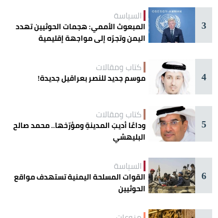
السياسة
3
المبعوث الأممي: هجمات الحوثيين تهدد
اليمن وتجرّه إلى مواجهة إقليمية
كتاب ومقالات
4
موسم جديد للنصر بعراقيل جديدة!
كتاب ومقالات
5
وداعًا أديبَ المدينةِ ومؤرّخها.. محمد صالح
البليهشي
السياسة
6
القوات المسلحة اليمنية تستهدف مواقع
الحوثيين
منوعات