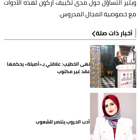
ويثير التساؤل حول مدى تكييف أركون لهذه الأدوات
مع خصوصية المجال المدروس.
أخبار ذات صلة
نهى الخطيب: علاقتي بـ«أصيلة» يحكمها
عقد غير مكتوب
أدب الحروب ينتصر للشعوب