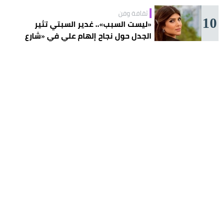
ثقافة وفن
10
«ليست السبب».. غدير السبتي تثير
الجدل حول نجاح إلهام علي في «شارع
الأعشى»