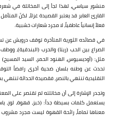
منشور سياسي، لهذا لجأ إلى المخاتلة في شعره 
القارئ العابر قد يعتبر القصيدة غزلاً، لكنّ المتأم
فعلاً إنسانياً عاطفياً، لا مجرد شعارات خشبية.
في قصائده الثورية المتأخرة توقف درويش عن تس
الصراع بين الحب (ريتا) والحرب (البندقية)، ووظ
مثل: (أوديسيوس، الهنود الحمر، السيد المسيح) لإعط
تحدث عن وطنه بلسان ضحية أخرى رافضاً التوقعات
التقليدية تنتهي بالنصر، فقصيدة الحداثة تنتهي ب
وتجدر الإشارة إلى أن مخاتلته لم تقتصر على الم
يستعمل كلمات بسيطة جداً: (خبز، قهوة، لوز، يا
معناها تماماً، رائحة القهوة ليست مجرد مشروب