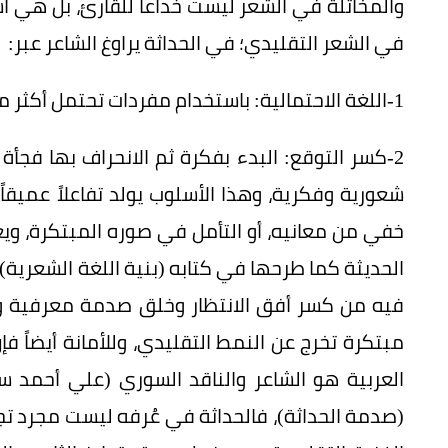
والمخاتلة في الشعر ليست خداعاً للقارئ، بل هي اس
في الشعر التقليدي؛ في الحداثة يراوغ الشاعر عبر:
1-اللغة الاحتمالية: باستخدام مفردات تحتمل أكثر من تأويل.
2-كسر التوقع: البدء بفكرة ثم الانحراف بها فج
شعورية وفكرية، وهذا الأسلوب يولد تفاعلاً عميقا
خفي من معانيه، أو التأمل في صوره المبتكرة، ويعتب
الحديثة كما طرحها في كتابه (بنية اللغة الشعرية)، 
فيه من كسر أفق الانتظار وخلق صدمة معرفية وجم
مبتكرة تخرج عن النمط التقليدي، وللأمانة أيضاً 
العربية هو الشاعر والناقد السوري (علي أحمد 
(صدمة الحداثة)، فالحداثة في عُرفه ليست مجرد تج