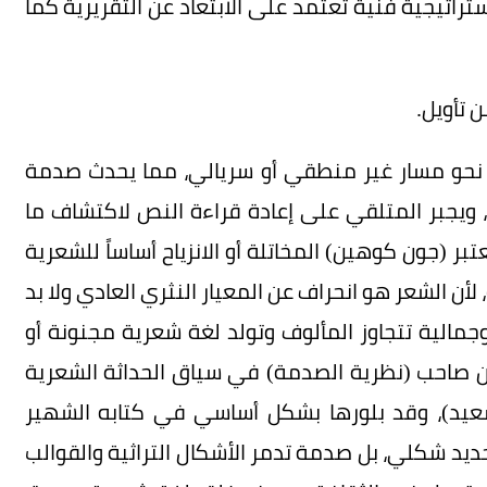
تراتيجية فنية تعتمد على الابتعاد عن التقريرية كما
أة نحو مسار غير منطقي أو سريالي، مما يحدث صدمة
ً، ويجبر المتلقي على إعادة قراءة النص لاكتشاف ما
ر (جون كوهين) المخاتلة أو الانزياح أساساً للشعرية
لأن الشعر هو انحراف عن المعيار النثري العادي ولا بد
الية تتجاوز المألوف وتولد لغة شعرية مجنونة أو
فإن صاحب (نظرية الصدمة) في سياق الحداثة الشعرية
سعيد)، وقد بلورها بشكل أساسي في كتابه الشهير
ديد شكلي، بل صدمة تدمر الأشكال التراثية والقوالب