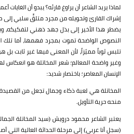
لماذا يريد الشاعر أن يراوغ قارئه؟ يبدو أن الغايات أ
إشراك القارئ وتحويله من مجرد متلقٍّ سلبي إلى م
يضطر هذا الأخير إلى بذل جهد ذهني لتفكيكه، وب
النصوص الواضحة تموت بمجرد فهمها، أما تلك ال
تلبس ثوباً مميّزاً، لأن المعنى فيها غير ثابت بل 
وغير واضحة المعالم؛ شعر المخاتلة هو انعكاس له
الإنسان المعاصر؛ باختصار شديد:
المخاتلة هي لعبة ذكاء وجمال تجعل من القصيدة
منحه حرية التأويل.
يعتبر الشاعر محمود درويش (سيد المخاتلة الجمالي
(سجل أنا عربي) إلى مرحلة الحداثة العالية التي أص