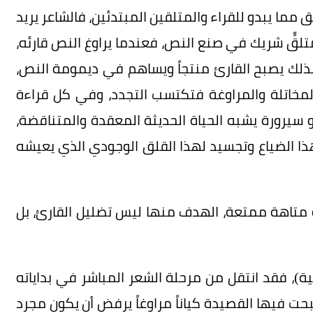
عمق مما يبدو للقراء والمتلقين المبتدئين، فالشاعر يريد
تلقٍّ شريك في صنع النص، فعندما يراوغ النص قارئه،
ذلك يصبح القارئ منتجاً ويساهم في ديمومة النص،
مخاتلة والمراوغة فتكتسب التجدد، وفي كل قراءة
هو سيرورة يشبه الحياة الحديثة المعقدة والمتناقضة،
ذا الضياع وتجسيد لهذا القلق الوجودي الذي يعيشه
 متاهة ممتعة، الهدف منها ليس تضليل القارئ، بل
ة)، فقد انتقل من مرحلة الشعر المباشر في بداياته
بحت فيها القصيدة كياناً مراوغاً يرفض أن يكون مجرد