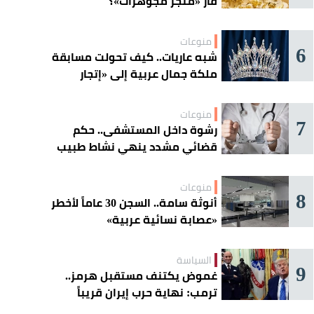
فأر «متجر مجوهرات»؟
منوعات
6
شبه عاريات.. كيف تحولت مسابقة
ملكة جمال عربية إلى «إتجار
بالقاصرات»؟
منوعات
7
رشوة داخل المستشفى.. حكم
قضائي مشدد ينهي نشاط طبيب
مغربي
منوعات
8
أنوثة سامة.. السجن 30 عاماً لأخطر
«عصابة نسائية عربية»
السياسة
9
غموض يكتنف مستقبل هرمز..
ترمب: نهاية حرب إيران قريباً