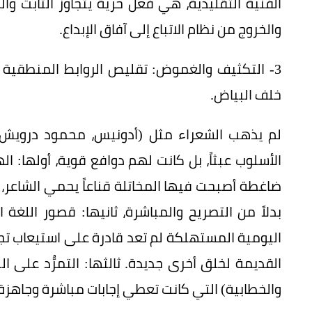
الفنية التقليدية، هي فعل حرية يتجاوز الثابت 
والخروج من نظام الاتباع إلى آفاق الإبداع.
3- التكثيف والغموض: تقليص الروابط المنطقية 
خلف البياض.
لم يذهب الشعراء مثل (أدونيس، محمود درويش، أ
الأسلوب عبثاً، بل كانت لهم دوافع قوية، أولها:
ضاغطة أصبحت فيها المخاتلة قناعاً يحمي الشاعر، حيث
بدلاً من التصريح والمباشرة، ثانيها: قصور اللغة ا
اليومية المستهلكة لم تعد قادرة على استيعاب تجار
القديمة لخلق أخرى جديدة. ثالثها: التمرُّد على 
والخطابية) التي كانت تعطي إجابات مباشرة وجاهزة