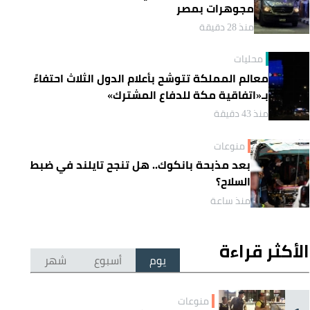
مجوهرات بمصر
منذ 28 دقيقة
محليات
معالم المملكة تتوشح بأعلام الدول الثلاث احتفاءً
بـ«اتفاقية مكة للدفاع المشترك»
منذ 43 دقيقة
منوعات
بعد مذبحة بانكوك.. هل تنجح تايلند في ضبط
السلاح؟
منذ ساعة
الأكثر قراءة
يوم
أسبوع
شهر
منوعات