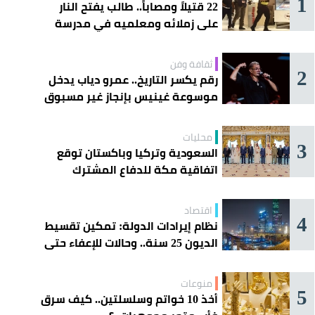
1
22 قتيلاً ومصاباً.. طالب يفتح النار
على زملائه ومعلميه في مدرسة
ثانوية
ثقافة وفن
2
رقم يكسر التاريخ.. عمرو دياب يدخل
موسوعة غينيس بإنجاز غير مسبوق
محليات
3
السعودية وتركيا وباكستان توقع
اتفاقية مكة للدفاع المشترك
اقتصاد
4
نظام إيرادات الدولة: تمكين تقسيط
الديون 25 سنة.. وحالات للإعفاء حتى
مليون ريال
منوعات
5
أخذ 10 خواتم وسلسلتين.. كيف سرق