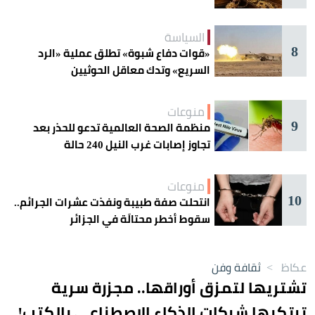
السياسة
8
«قوات دفاع شبوة» تطلق عملية «الرد
السريع» وتدك معاقل الحوثيين
منوعات
9
منظمة الصحة العالمية تدعو للحذر بعد
تجاوز إصابات غرب النيل 240 حالة
منوعات
10
انتحلت صفة طبيبة ونفذت عشرات الجرائم..
سقوط أخطر محتالَة في الجزائر
عكاظ
>
ثقافة وفن
تشتريها لتمزق أوراقها.. مجزرة سرية
ترتكبها شركات الذكاء الاصطناعي بالكتب!