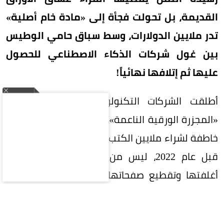
القديمة، بل تحولت فجأة إلى «مادة خام أصلية»
تدر ملايين الدولارات، وسط سباق حامي الوطيس
بين غول شركات الذكاء الاصطناعي للحصول
عليها ثم إتلافها نهائياً!
أطلقت الشركات التكنولوجية الكبرى ما يُشبه
«المجزرة الورقية الناعمة»، حيث تعقد صفقات شراء
خاطفة لشراء ملايين الكتب المطبوعة خاصة الصادرة
قبل عام 2022، ليس من أجل القراءة، بل لفصل
أغلفتها وتقطيع صفحاتها ورقمنتها عبر ماسحات
ضوئية فائقة السرعة، قبل رميها في القمامة!
لماذا يفضل الذكاء الاصطناعي الكتب