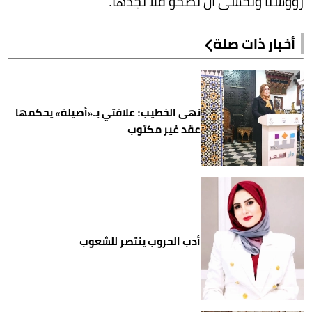
رؤوسنا ونخشى أن نصحو فلا نجدها.
أخبار ذات صلة
نهى الخطيب: علاقتي بـ«أصيلة» يحكمها
عقد غير مكتوب
أدب الحروب ينتصر للشعوب