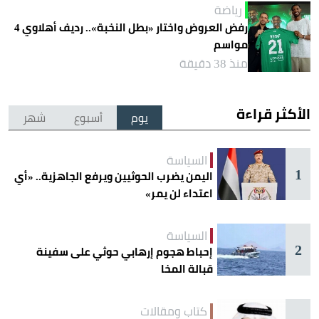
رياضة
رفض العروض واختار «بطل النخبة».. رديف أهلاوي 4
مواسم
منذ 38 دقيقة
الأكثر قراءة
يوم
أسبوع
شهر
السياسة
1
اليمن يضرب الحوثيين ويرفع الجاهزية.. «أي
اعتداء لن يمر»
السياسة
2
إحباط هجوم إرهابي حوثي على سفينة
قبالة المخا
كتاب ومقالات