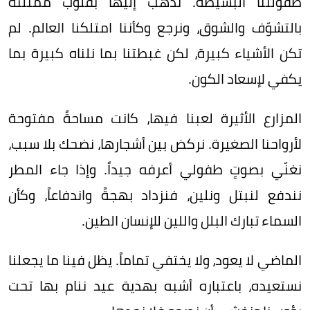
طفولتنا البسيطة. نذهب إليها بقلوب ممتلئة
بالتشوّف والشوق، ونرجع وكأننا امتلكنا العالم. لم
تكن الأشياء كبيرة، لكن غبطتنا بما نلناه كبيرة بما
يكفي لإسعاد الكون.
المزارع الأثيرة لعبنا فيها، كانت مساحةً مفتوحة
لأرواحنا الصغيرة. نركض بين أشجارها، نضحك بلا سبب،
نغنّي بصوتٍ طفولي أعرفه جيداً. وإذا جاء المطر
نندفع لنبتل ونلين، فنزداد بهجةً واندفاعاً، وكأن
السماء تبارك البلل واللين للإنسان الطين.
الماضي لا يعود، ولا يختفي تماماً. يظل فينا ما يجعلنا
نستعيده، باعتباره أشبه بهدية عيد ننام بها تحت