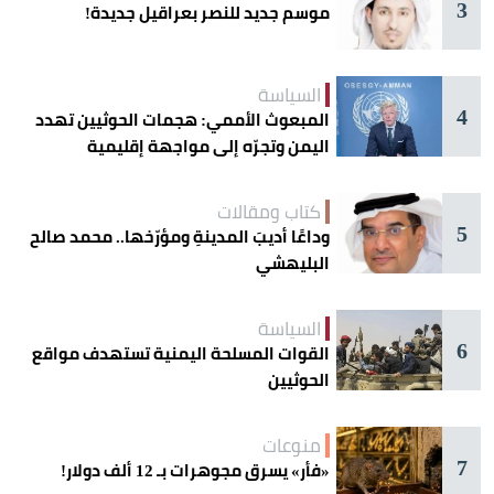
3
موسم جديد للنصر بعراقيل جديدة!
السياسة
4
المبعوث الأممي: هجمات الحوثيين تهدد
اليمن وتجرّه إلى مواجهة إقليمية
كتاب ومقالات
5
وداعًا أديبَ المدينةِ ومؤرّخها.. محمد صالح
البليهشي
السياسة
6
القوات المسلحة اليمنية تستهدف مواقع
الحوثيين
منوعات
7
«فأر» يسرق مجوهرات بـ 12 ألف دولار!