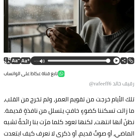
--:--
تابع قناة عكاظ على الواتساب
رفيف خالد rafeeff6@
تلك الأيام خرجت من تقويم العمر، ولم تخرج من القلب،
ما زالت تسكننا كضوءٍ خافتٍ يتسلل من نافذةٍ قديمة.
نظنّ أنها انتهت، لكنها تعود كلما مرّت بنا رائحةٌ تشبه
الماضي، أو صوتٌ قديم، أو ذكرى لا نعرف كيف ابتعدت