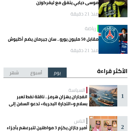
موسى ديابي يتفق مع ليفركوزن
منذ 21 دقيقة
رياضة
مقابل 50 مليون يورو.. سان جيرمان يضم أكليوش
منذ 21 دقيقة
الأكثر قراءة
يوم
أسبوع
شهر
السياسة
1
انفجاران يهزان هرمز.. ناقلة نفط تعبر
بسلام و«التجارة البحرية» تدعو السفن إلى
الحذر
الناس
2
أمير جازان يكرّم 3 مواطنين لتبرعهم بأجزاء