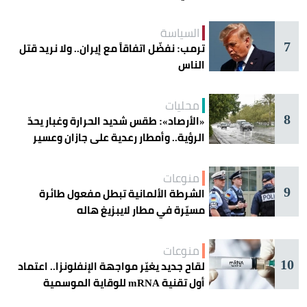
السياسة
7
ترمب: نفضّل اتفاقاً مع إيران.. ولا نريد قتل
الناس
محليات
8
«الأرصاد»: طقس شديد الحرارة وغبار يحدّ
الرؤية.. وأمطار رعدية على جازان وعسير
منوعات
9
الشرطة الألمانية تبطل مفعول طائرة
مسيّرة في مطار لايبزيغ هاله
منوعات
10
لقاح جديد يغيّر مواجهة الإنفلونزا.. اعتماد
أول تقنية mRNA للوقاية الموسمية