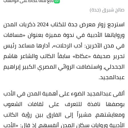
تابع قناة عكاظ على الواتساب
صالح شبرق (جدة)
استرجع زوار معرض جدة للكتاب 2024 ذكريات المدن
ورواياتها الأدبية في ندوة مميزة بعنوان «مسافات
في مدن الآخرين: أدب الرحلات»، أدارها مساعد رئيس
تحرير صحيفة «عكاظ» سابقاً الكاتب والشاعر هاشم
الجحدلي، واستضافت الروائي المصري الكبير إبراهيم
عبدالمجيد.
ألقى عبدالمجيد الضوء على أهمية المدن في الأدب
بوصفها نافذة للتعرف على ثقافات الشعوب
ومعايشتهم، مشيراً إلى الفارق بين رؤية الكاتب
الأدبية وروايات سكان المدن أنفسهم، إذ قال: «الأدب