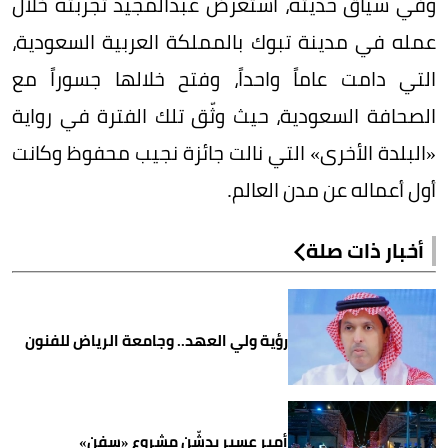
وفي سياق حديثه، استعرض عبدالمجيد تجربته خلال
عمله في مدينة تبوك بالمملكة العربية السعودية،
التي دامت عاماً واحداً، وفتح خلالها جسوراً مع
الصحافة السعودية، حيث وثّق تلك الفترة في رواية
«البلدة الأخرى» التي نالت جائزة نجيب محفوظ وكانت
أول أعماله عن مدن العالم.
أخبار ذات صلة
رؤية ولي العهد.. وجامعة الرياض للفنون
أمير عسير يدشّن مشروع «سفن»