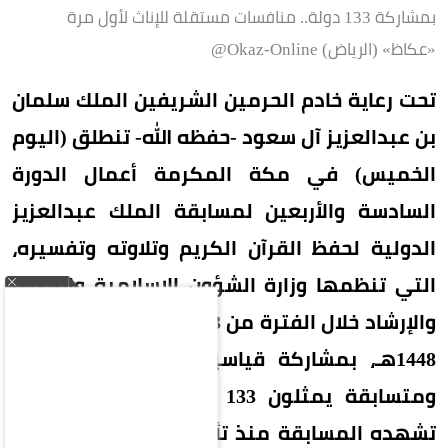
بمشاركة 133 دولة.. منافسات مستقلة للإناث لأول مرة
«عكاظ» (الرياض) Okaz-Online@
تحت رعاية خادم الحرمين الشريفين الملك سلمان
بن عبدالعزيز آل سعود -حفظه الله- تنطلق (اليوم
الخميس) في مكة المكرمة أعمال الدورة
السادسة والأربعين لمسابقة الملك عبدالعزيز
الدولية لحفظ القرآن الكريم وتلاوته وتفسيره،
التي تنظمها وزارة الشؤون الإسلامية والدعوة
والإرشاد خلال الفترة من 23 صفر إلى 6 ربيع الأول
1448هـ، بمشاركة قياسية بلغت 334 متسابقًا
ومتسابقة يمثلون 133 دولة، في أكبر حضور
تشهده المسابقة منذ تأسيسها قبل نحو أربعة