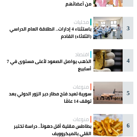
من أعضائهم
محليات
3
باستثناء 4 إدارات.. انطلاقة العام الدراسي
(الثلاثاء) القادم
اقتصاد
4
الذهب يواصل الصعود لأعلى مستوى في 7
أسابيع
منوعات
5
سورية تعيد فتح مطار دير الزور الدولي بعد
توقف 14 عامًا
منوعات
6
بطاطس مقلية أقل دهوناً.. دراسة تختبر
القلي بالميكروويف