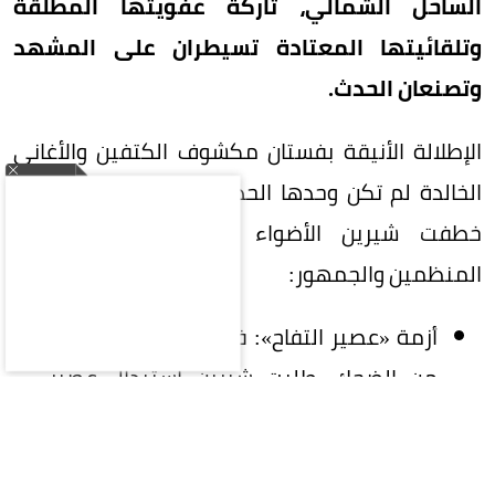
الساحل الشمالي، تاركة عفويتها المطلقة
وتلقائيتها المعتادة تسيطران على المشهد
وتصنعان الحدث.
الإطلالة الأنيقة بفستان مكشوف الكتفين والأغاني
الخالدة لم تكن وحدها الحديث الشاغل للحاضرين، بل
خطفت شيرين الأضواء بدعاباتها الخاطفة مع
المنظمين والجمهور:
أزمة «عصير التفاح»: في لقطة أثارت موجة
من الضحك، طلبت شيرين استبدال عصير
قُدم لها على المسرح، ممازحة المنظمين:
«ألم تجدوا سوى عصير التفاح هذا؟ سيظنون