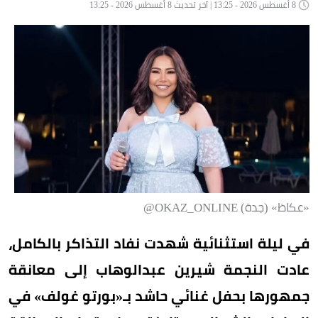
8 أغسطس 2026 - 13:25 | آخر تحديث 8 أغسطس 2026 - 13:25
«عكاظ» (جدة) OKAZ_ONLINE@
في ليلة استثنائية شهدت نفاد التذاكر بالكامل،
عادت النجمة شيرين عبدالوهاب إلى معانقة
جمهورها بحفل غنائي حاشد بـ«بورتو غولف» في