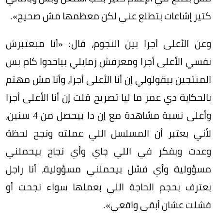
كتير إشاعات بتطلع عني لكن معظمها مش صحيح».
وعن الأعلى أجرا بين النجوم، قال: «أنا مبعتبرش
نفسي الأعلى أجرا ومعرفش زمايلي بياخدوا كام بس
المنتجين بيقولولي إن أنا الأعلى أجرا، وأنا مش مهتم
بالحكاية دي عمر ما ليا تصريح قلت إن أنا الأعلى أجرا
وأعلى نسبة مشاهدة مع إن دا بيحصل من 4 سنين،
لأني بعتبر أن المسلسل اللي عملته ونجح لحظة
وعدت وبفكر في اللي جاي وأي نجاح بيحملني
مسؤولية وأي فشل بيحملني مسؤولية، أنا راجل
بعترف بحجم الحاجة اللي بعملها سواء نجحت أو
فشلت عشان أبقى واقعي».