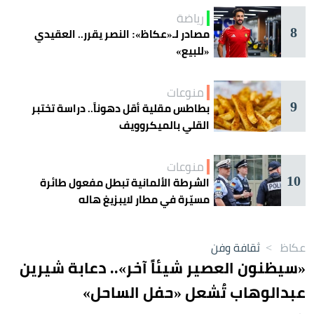
رياضة
8
مصادر لـ«عكاظ»: النصر يقرر.. العقيدي
«للبيع»
منوعات
9
بطاطس مقلية أقل دهوناً.. دراسة تختبر
القلي بالميكروويف
منوعات
10
الشرطة الألمانية تبطل مفعول طائرة
مسيّرة في مطار لايبزيغ هاله
عكاظ
>
ثقافة وفن
«سيظنون العصير شيئاً آخر».. دعابة شيرين
عبدالوهاب تُشعل «حفل الساحل»