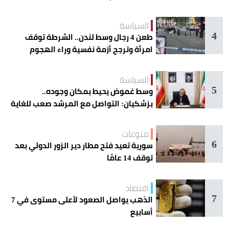
السياسة
4
طعن 4 رجال وسط لندن.. الشرطة توقف
امرأة وترجح أزمة نفسية وراء الهجوم
السياسة
5
وسط غموض يحيط بمكان وجوده..
بزشكيان: التواصل مع المرشد صعب للغاية
منوعات
6
سورية تعيد فتح مطار دير الزور الدولي بعد
توقف 14 عامًا
اقتصاد
7
الذهب يواصل الصعود لأعلى مستوى في 7
أسابيع