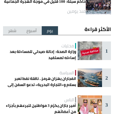
حاكم سبتة: 100 قتيل في موجة الهجرة الجماعية
منذ يومين
الأكثر قراءة
يوم
أسبوع
شهر
محليات
1
وزارة الصحة: إحالة صيدلي للمساءلة بعد
إساءته لمستفيد
السياسة
2
انفجاران يهزان هرمز.. ناقلة نفط تعبر
بسلام و«التجارة البحرية» تدعو السفن إلى
الحذر
الناس
3
أمير جازان يكرّم 3 مواطنين لتبرعهم بأجزاء
من أعضائهم