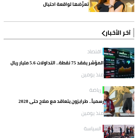
تعرُّضها لواقعة احتيال
آخر الأخبار
اقتصاد
المؤشر يفقد 75 نقطة.. التداولات 5.6 مليار ريال
منذ يومين
رياضة
رسمياً.. طرابزون يتعاقد مع صلاح حتى 2028
منذ يومين
السياسة